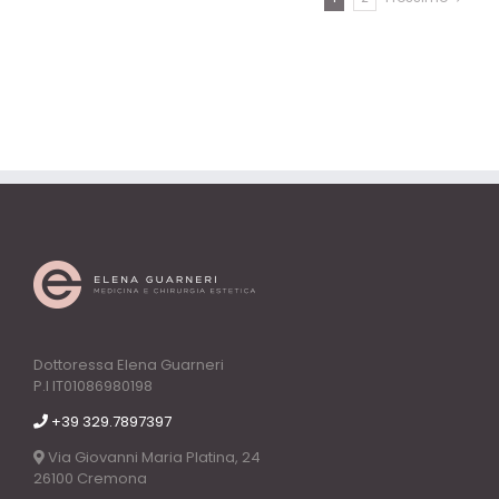
Dottoressa Elena Guarneri
P.I IT01086980198
+39 329.7897397
Via Giovanni Maria Platina, 24
26100 Cremona