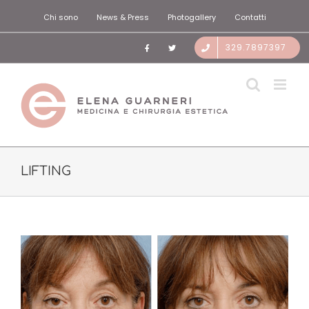
Salta
Chi sono
News & Press
Photogallery
Contatti
al
contenuto
329.7897397
LIFTING