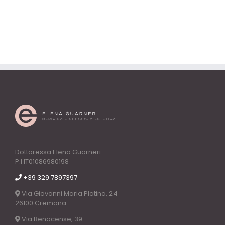
Dottoressa Elena Guarneri
P.I IT01086980198
+39 329.7897397
Via Giovanni Maria Platina, 24
26100 Cremona
Via Benacense, 39