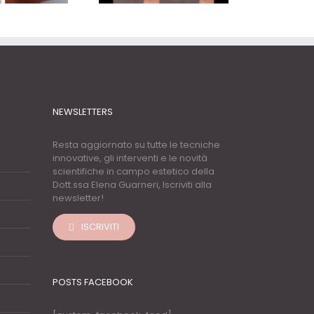
NEWSLETTERS
Resta aggiornato su tutte le tecniche
innovative, gli interventi e le novità
scientifiche in campo estetico della
Dott.ssa Elena Guarneri, Iscriviti alla
newsletter!
ISCRIVITI
POSTS FACEBOOK