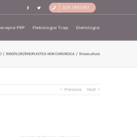
329.7897397
Terapia PRP
Flebologia Trap
Dietologia
O
RINOFILLER/RINOPLASTICA NON CHIRURGICA
Rinoscultura
Previous
Next
Project Details
Categories: