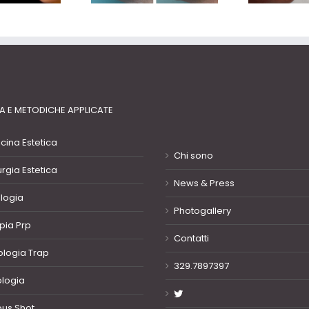
A E METODICHE APPLICATE
cina Estetica
Chi sono
urgia Estetica
News & Press
ologia
Photogallery
pia Prp
Contatti
ologia Trap
329.7897397
ologia
pus Shot