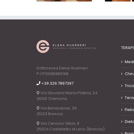
TERAPI
Medi
Dottoressa Elena Guarneri
P.I IT01086980198
Chir
+39 329.7897397
Tric
Via Giovanni Maria Platina, 24
Tera
26100 Cremona
Via Benacense, 39
Fleb
25123 Brescia
Diet
Via Cencino Gilioli, 9
25024 Castelletto di Leno (Brescia)
Pria