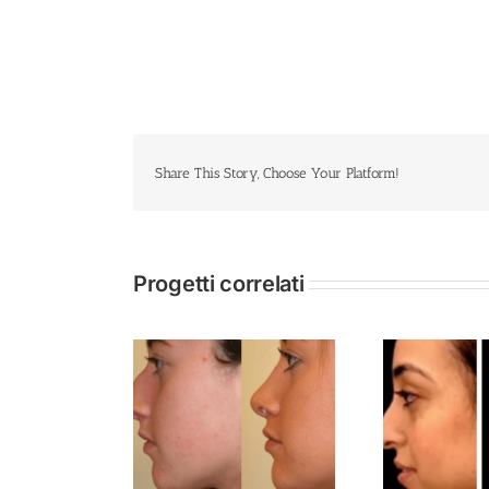
Share This Story, Choose Your Platform!
Progetti correlati
oscultura non
Rinoscultura non
R
chirurgica
chirurgica