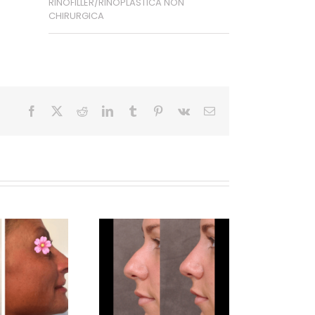
RINOFILLER/RINOPLASTICA NON
CHIRURGICA
Facebook
X
Reddit
LinkedIn
Tumblr
Pinterest
Vk
Email
Rinoscultura non
chirurgica