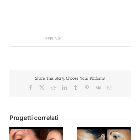
Project Description
Project Details
PEELING
Categories:
Share This Story, Choose Your Platform!
Facebook
X
Reddit
LinkedIn
Tumblr
Pinterest
Vk
Email
Progetti correlati