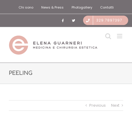
Salta
Chi sono
News & Press
Photogallery
Contatti
al
contenuto
329.7897397
PEELING
Previous
Next