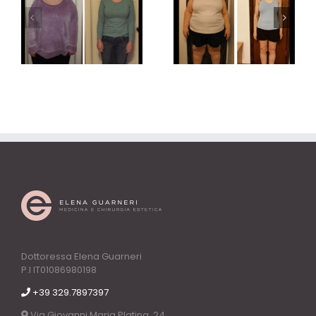
Dietologia
Dietologia
Dottoressa Elena Guarneri
P.I IT01086980198
+39 329.7897397
Via Giovanni Maria Platina, 24