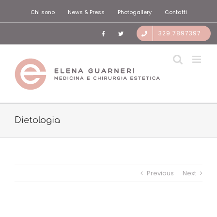
Salta
Chi sono
News & Press
Photogallery
Contatti
al
contenuto
329.7897397
Dietologia
Previous
Next