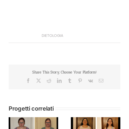
Project Description
Project Details
DIETOLOGIA
Categories:
Share This Story, Choose Your Platform!
Facebook
X
Reddit
LinkedIn
Tumblr
Pinterest
Vk
Email
Progetti correlati